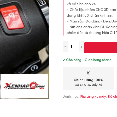
và cá tính cho xe.
+ Chất liệu nhôm CNC 3D cao c
dàng, khít với chân kính zin.
+ Màu sắc: Đa dạng (Đen, Bạc
- Nút che chân kính GH Racin
phẩm đến từ thương hiệu GH Ra
−
+
✓ Còn hàng - Giao hàng nhanh
🏅
Chính Hãng 100%
Có CO/CQ đầy đủ
Danh mục:
Phụ tùng xe máy
,
Đồ ch