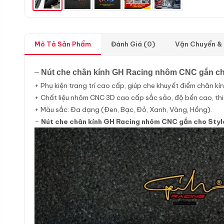
Mô Tả Sản Phẩm
Đánh Giá (0)
Vận Chuyển &
–
Nút che chân kính GH Racing nhôm CNC gắn cho 
+ Phụ kiện trang trí cao cấp, giúp che khuyết điểm chân kí
+ Chất liệu nhôm CNC 3D cao cấp sắc sảo, độ bền cao, thiết
+ Màu sắc: Đa dạng (Đen, Bạc, Đỏ, Xanh, Vàng, Hồng).
–
Nút che chân kính GH Racing nhôm CNC gắn cho Stylo