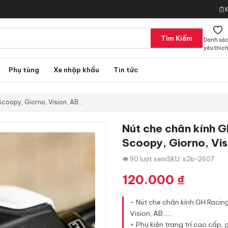
Tìm Kiếm
Danh sá
yêu thíc
Phụ tùng
Xe nhập khẩu
Tin tức
coopy, Giorno, Vision, AB…
Nút che chân kính 
Scoopy, Giorno, Vi
👁 90 lượt xem
SKU: s2b-2607
120.000
₫
- Nút che chân kính GH Raci
Vision, AB......
+ Phụ kiện trang trí cao cấp,