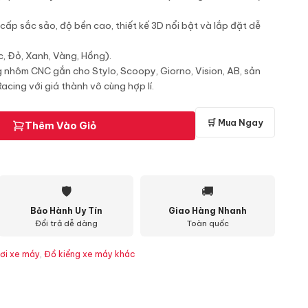
ấp sắc sảo, độ bền cao, thiết kế 3D nổi bật và lắp đặt dễ
, Đỏ, Xanh, Vàng, Hồng).
g nhôm CNC gắn cho Stylo, Scoopy, Giorno, Vision, AB, sản
cing với giá thành vô cùng hợp lí.
🛒 Mua Ngay
Thêm Vào Giỏ
🛡
🚚
Bảo Hành Uy Tín
Giao Hàng Nhanh
Đổi trả dễ dàng
Toàn quốc
ơi xe máy
,
Đồ kiểng xe máy khác