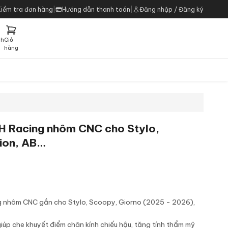
Kiểm tra đơn hàng
|
Hướng dẫn thanh toán
|
Đăng nhập / Đăng ký
ch
Giỏ
h
hàng
GH Racing nhôm CNC cho Stylo,
sion, AB…
ng nhôm CNC gắn cho Stylo, Scoopy, Giorno (2025 - 2026),
 giúp che khuyết điểm chân kính chiếu hậu, tăng tính thẩm mỹ