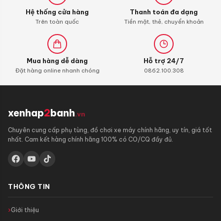
Hệ thống cửa hàng
Thanh toán đa dạng
Trên toàn quốc
Tiền mặt, thẻ, chuyển khoản
Mua hàng dễ dàng
Hỗ trợ 24/7
Đặt hàng online nhanh chóng
0862.100.308
xenhap
2
banh
.vn
Chuyên cung cấp phụ tùng, đồ chơi xe máy chính hãng, uy tín, giá tốt
nhất. Cam kết hàng chính hãng 100% có CO/CQ đầy đủ.
THÔNG TIN
Giới thiệu