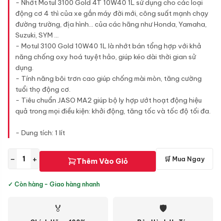
- Nhớt Motul 3100 Gold 4T 10W40 1L sử dụng cho các loại
động cơ 4 thì của xe gắn máy đời mới, công suất mạnh chạy
đường trường, địa hình… của các hãng như Honda, Yamaha,
Suzuki, SYM …
- Motul 3100 Gold 10W40 1L là nhớt bán tổng hợp với khả
năng chống oxy hoá tuyệt hảo, giúp kéo dài thời gian sử
dụng.
- Tính năng bôi trơn cao giúp chống mài mòn, tăng cường
tuổi thọ động cơ.
- Tiêu chuẩn JASO MA2 giúp bộ ly hợp ướt hoạt động hiệu
quả trong mọi điều kiện: khởi động, tăng tốc và tốc độ tối đa.
- Dung tích: 1 lít
−
+
🛒 Mua Ngay
Thêm Vào Giỏ
✓ Còn hàng - Giao hàng nhanh
🏅
🛡