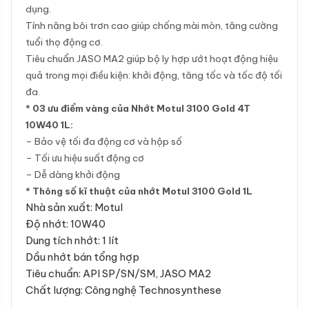
dụng.
Tính năng bôi trơn cao giúp chống mài mòn, tăng cường
tuổi thọ động cơ.
Tiêu chuẩn JASO MA2 giúp bộ ly hợp ướt hoạt động hiệu
quả trong mọi điều kiện: khởi động, tăng tốc và tốc độ tối
đa.
* 03 ưu điểm vàng của Nhớt Motul 3100 Gold 4T
10W40 1L:
– Bảo vệ tối đa động cơ và hộp số
– Tối ưu hiệu suất động cơ
– Dễ dàng khởi động
* Thông số kĩ thuật của nhớt Motul 3100 Gold 1L
Nhà sản xuất: Motul
Độ nhớt: 10W40
Dung tích nhớt: 1 lít
Dầu nhớt bán tổng hợp
Tiêu chuẩn: API SP/SN/SM, JASO MA2
Chất lượng: Công nghệ Technosynthese