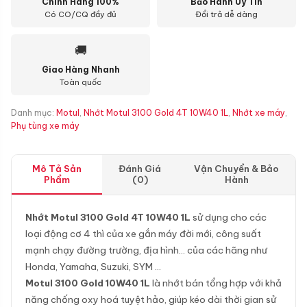
Chính Hãng 100%
Bảo Hành Uy Tín
Có CO/CQ đầy đủ
Đổi trả dễ dàng
🚚
Giao Hàng Nhanh
Toàn quốc
Danh mục:
Motul
,
Nhớt Motul 3100 Gold 4T 10W40 1L
,
Nhớt xe máy
,
Phụ tùng xe máy
Mô Tả Sản
Đánh Giá
Vận Chuyển & Bảo
Phẩm
(0)
Hành
Nhớt Motul 3100 Gold 4T 10W40 1L
sử dụng cho các
loại động cơ 4 thì của xe gắn máy đời mới, công suất
mạnh chạy đường trường, địa hình… của các hãng như
Honda, Yamaha, Suzuki, SYM …
Motul 3100 Gold 10W40 1L
là nhớt bán tổng hợp với khả
năng chống oxy hoá tuyệt hảo, giúp kéo dài thời gian sử