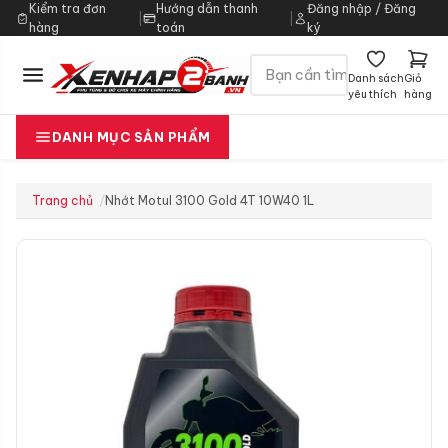
Kiểm tra đơn
Hướng dẫn thanh
Đăng nhập / Đăng
|
|
hàng
toán
ký
Danh sách
Giỏ
yêu thích
hàng
DANH MỤC SẢN PHẨM
Trang chủ
Nhớt Motul 3100 Gold 4T 10W40 1L