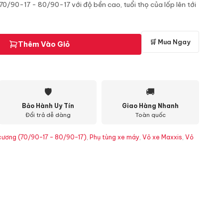
70/90-17 - 80/90-17 với độ bền cao, tuổi thọ của lốp lên tới
🛒 Mua Ngay
Thêm Vào Giỏ
🛡
🚚
Bảo Hành Uy Tín
Giao Hàng Nhanh
Đổi trả dễ dàng
Toàn quốc
cương (70/90-17 - 80/90-17)
,
Phụ tùng xe máy
,
Vỏ xe Maxxis
,
Vỏ