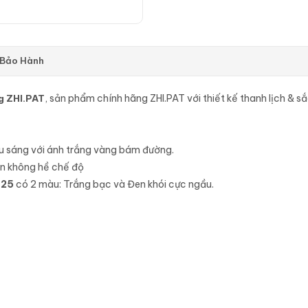
 Bảo Hành
ng ZHI.PAT
,
sản phẩm chính hãng ZHI.PAT với thiết kế thanh lịch & s
êu sáng với ánh trắng vàng bám đường.
ản không hề chế độ
025
có 2 màu: Trắng bạc và Đen khói cực ngầu.