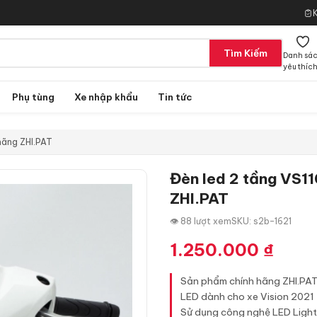
Tìm Kiếm
Danh sá
yêu thíc
Phụ tùng
Xe nhập khẩu
Tin tức
hãng ZHI.PAT
Đèn led 2 tầng VS11
ZHI.PAT
👁 88 lượt xem
SKU: s2b-1621
1.250.000
₫
Sản phẩm chính hãng ZHI.PAT 
LED dành cho xe Vision 2021
Sử dụng công nghệ LED Lighti