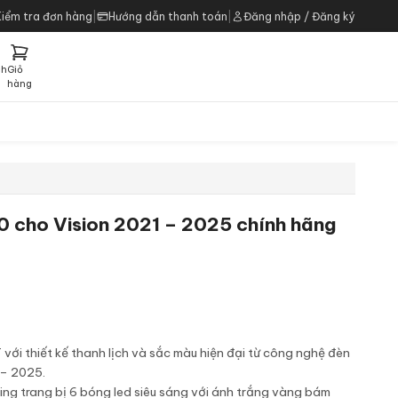
Kiểm tra đơn hàng
|
Hướng dẫn thanh toán
|
Đăng nhập / Đăng ký
ch
Giỏ
h
hàng
0 cho Vision 2021 – 2025 chính hãng
với thiết kế thanh lịch và sắc màu hiện đại từ công nghệ đèn
 – 2025.
ng trang bị 6 bóng led siêu sáng với ánh trắng vàng bám