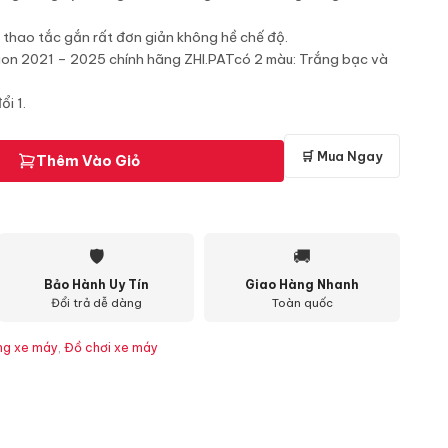
 thao tắc gắn rất đơn giản không hề chế độ.
sion 2021 – 2025 chính hãng ZHI.PATcó 2 màu: Trắng bạc và
i 1.
🛒 Mua Ngay
Thêm Vào Giỏ
🛡
🚚
Bảo Hành Uy Tín
Giao Hàng Nhanh
Đổi trả dễ dàng
Toàn quốc
ng xe máy
,
Đồ chơi xe máy