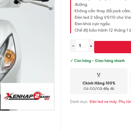
đường.
Không cần thay đổi jack cắm,
Đèn led 2 tầng VS110 cho Vi
Đen khói cực ngầu.
Chế độ bảo hành 12 tháng 1 đổ
−
+
✓ Còn hàng - Giao hàng nhanh
🏅
Chính Hãng 100%
Có CO/CQ đầy đủ
Danh mục:
Đèn led xe máy
,
Phụ tù