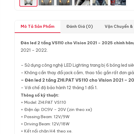
Mô Tả Sản Phẩm
Đánh Giá (0)
Vận Chuyển &
Đèn led 2 tầng VS110 cho Vision 2021 – 2025 chính hã
2021 – 2022.
– Sử dụng công nghệ LED Lighting trang bị 6 bóng led si
– Không cần thay đổi jack cắm, thao tắc gắn rất đơn gi
– Đèn led 2 tầng ZHI.PAT VS110 cho Vision 2021 – 2
– Với chế độ bảo hành 12 tháng 1 đổi 1.
Thông số kỹ thuật:
+ Model: ZHI.PAT VS110
+ Điện áp: DC9V – 20V (zin theo xe)
+ Passing Beam: 12V/9W
+ Driving Beam: 12V/18W
+ Kết nối chân H4 theo xe.