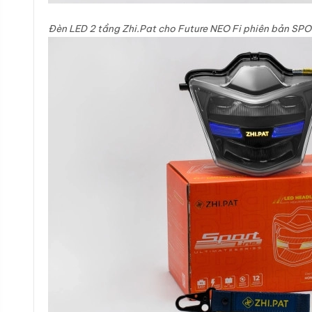
Đèn LED 2 tầng Zhi.Pat cho Future NEO Fi phiên bản SP