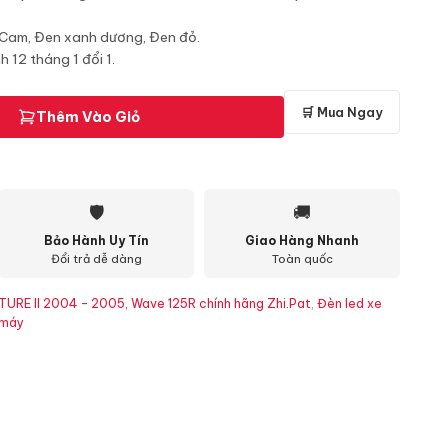
 Cam, Đen xanh dương, Đen đỏ.
 12 tháng 1 đổi 1.
🛒 Mua Ngay
Thêm Vào Giỏ
🛡
🚚
Bảo Hành Uy Tín
Giao Hàng Nhanh
Đổi trả dễ dàng
Toàn quốc
TURE II 2004 - 2005, Wave 125R chính hãng Zhi.Pat
,
Đèn led xe
 máy