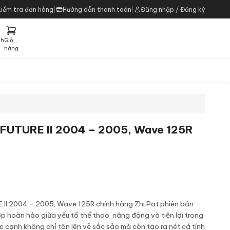
Kiểm tra đơn hàng
|
Hướng dẫn thanh toán
|
Đăng nhập / Đăng ký
ch
Giỏ
h
hàng
 FUTURE II 2004 – 2005, Wave 125R
 II 2004 - 2005, Wave 125R chính hãng Zhi.Pat phiên bản
hợp hoàn hảo giữa yếu tố thể thao, năng động và tiện lợi trong
 cạnh không chỉ tôn lên vẻ sắc sảo mà còn tạo ra nét cá tính