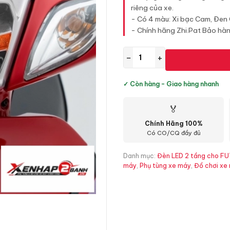
riêng của xe.
- Có 4 màu: Xi bạc Cam, Đen
- Chính hãng Zhi.Pat Bảo hành
−
+
✓ Còn hàng - Giao hàng nhanh
🏅
Chính Hãng 100%
Có CO/CQ đầy đủ
Danh mục:
Đèn LED 2 tầng cho FU
máy
,
Phụ tùng xe máy
,
Đồ chơi xe