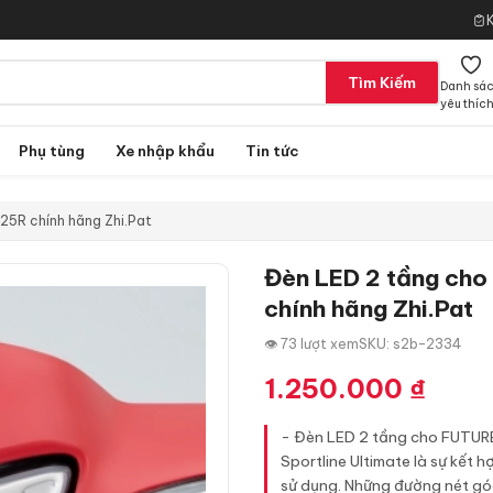
Tìm Kiếm
Danh sá
yêu thíc
Phụ tùng
Xe nhập khẩu
Tin tức
25R chính hãng Zhi.Pat
Đèn LED 2 tầng cho
chính hãng Zhi.Pat
👁 73 lượt xem
SKU: s2b-2334
1.250.000
₫
- Đèn LED 2 tầng cho FUTURE
Sportline Ultimate là sự kết 
sử dụng. Những đường nét góc