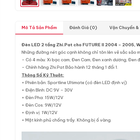
Mô Tả Sản Phẩm
Đánh Giá (0)
Vận Chuyển &
Đèn LED 2 tầng Zhi.Pat cho FUTURE II 2004 – 2005, 
Những đường nét góc cạnh không chỉ tôn lên vẻ sắc sảo mà
– Có 4 màu: Xi bạc cam, Đen Cam, Đen xanh dương, Đen đ
– Chính hãng Zhi.Pat Bảo hành 12 tháng 1 đổi 1.
Thông Số Kỹ Thuật:
+ Phiên bản: Sportline Ultimate (có đèn LED định vị)
+ Điện Bình: DC 9V – 30V
+ Đèn Pha: 15W/12V
+ Đèn Cos: 9W/12V
+ Định vị: 1W/12V
+ Mặt kính phủ chống trầy. Không bị ố vàng.