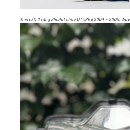
Đèn LED 2 tầng Zhi.Pat cho FUTURE II 2004 – 2005, Wav