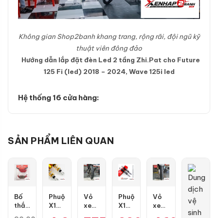
Không gian Shop2banh khang trang, rộng rãi, đội ngũ kỹ
thuật viên đông đảo
Hướng dẫn lắp đặt đèn Led 2 tầng Zhi.Pat cho Future
125 Fi (led) 2018 – 2024, Wave 125i led
Hệ thống 16 cửa hàng:
SẢN PHẨM LIÊN QUAN
Bố
Phuộc
Vỏ
Phuộc
Vỏ
thắng
X1R
xe
X1R
xe
đĩa
X
Dunlop
Nice
Maxxis