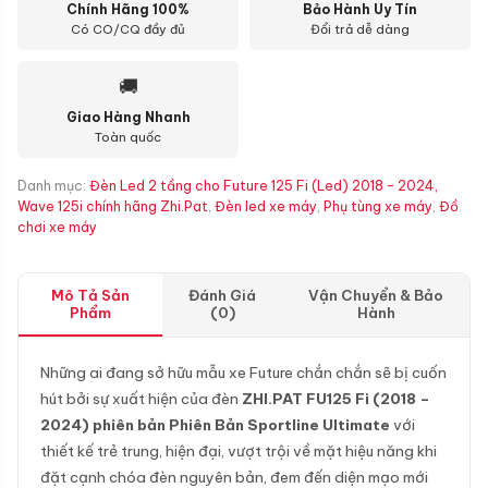
Chính Hãng 100%
Bảo Hành Uy Tín
Có CO/CQ đầy đủ
Đổi trả dễ dàng
🚚
Giao Hàng Nhanh
Toàn quốc
Danh mục:
Đèn Led 2 tầng cho Future 125 Fi (Led) 2018 - 2024,
Wave 125i chính hãng Zhi.Pat
,
Đèn led xe máy
,
Phụ tùng xe máy
,
Đồ
chơi xe máy
Mô Tả Sản
Đánh Giá
Vận Chuyển & Bảo
Phẩm
(0)
Hành
Những ai đang sở hữu mẫu xe Future chắn chắn sẽ bị cuốn
hút bởi sự xuất hiện của đèn
ZHI.PAT FU125 Fi (2018 –
2024) phiên bản Phiên Bản Sportline Ultimate
với
thiết kế trẻ trung, hiện đại, vượt trội về mặt hiệu năng khi
đặt cạnh chóa đèn nguyên bản, đem đến diện mạo mới