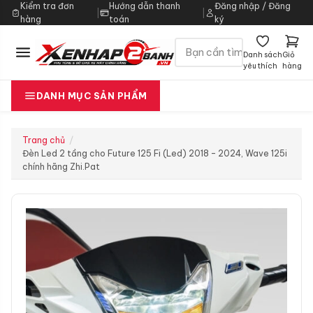
Kiểm tra đơn
Hướng dẫn thanh
Đăng nhập / Đăng
|
|
hàng
toán
ký
Danh sách
Giỏ
yêu thích
hàng
DANH MỤC SẢN PHẨM
Trang chủ
Đèn Led 2 tầng cho Future 125 Fi (Led) 2018 – 2024, Wave 125i
chính hãng Zhi.Pat