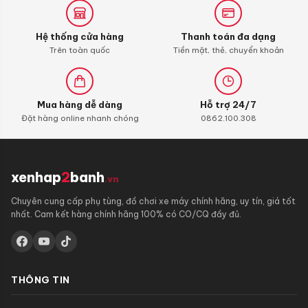
Carbon
Cleaner
Hệ thống cửa hàng
Thanh toán đa dạng
Trên toàn quốc
Tiền mặt, thẻ, chuyển khoản
Mua hàng dễ dàng
Hỗ trợ 24/7
Đặt hàng online nhanh chóng
0862.100.308
xenhap
2
banh
.vn
Chuyên cung cấp phụ tùng, đồ chơi xe máy chính hãng, uy tín, giá tốt
nhất. Cam kết hàng chính hãng 100% có CO/CQ đầy đủ.
THÔNG TIN