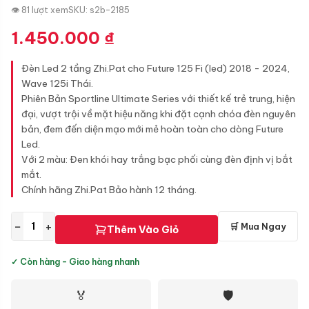
👁 81 lượt xem
SKU: s2b-2185
1.450.000
₫
Đèn Led 2 tầng Zhi.Pat cho Future 125 Fi (led) 2018 - 2024,
Wave 125i Thái.
Phiên Bản Sportline Ultimate Series với thiết kế trẻ trung, hiện
đại, vượt trội về mặt hiệu năng khi đặt cạnh chóa đèn nguyên
bản, đem đến diện mạo mới mẻ hoàn toàn cho dòng Future
Led.
Với 2 màu: Đen khói hay trắng bạc phối cùng đèn định vị bắt
mắt.
Chính hãng Zhi.Pat Bảo hành 12 tháng.
−
+
🛒 Mua Ngay
Thêm Vào Giỏ
✓ Còn hàng - Giao hàng nhanh
🏅
🛡