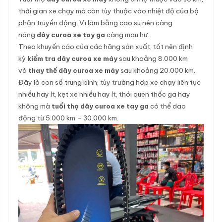
thời gian xe chạy mà còn tùy thuộc vào nhiệt độ của bộ
phận truyền động. Vì làm bằng cao su nên càng
nóng
dây curoa xe tay ga
càng mau hư.
Theo khuyến cáo của các hãng sản xuất, tốt nên định
kỳ
kiểm tra dây curoa xe máy
sau khoảng 8.000 km
và
thay thế dây curoa xe máy
sau khoảng 20.000 km.
Đây là con số trung bình, tùy trường hợp xe chạy liên tục
nhiều hay ít, kẹt xe nhiều hay ít, thói quen thốc ga hay
không mà
tuổi thọ dây curoa xe tay ga
có thể dao
động từ 5.000 km – 30.000 km.