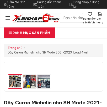
Kiểm tra đơn
Hướng dẫn thanh
Đăng nhập / Đăng
|
|
hàng
toán
ký
Danh sách
Giỏ
yêu thích
hàng
DANH MỤC SẢN PHẨM
Trang chủ
Dây Curoa Michelin cho SH Mode 2021-2023, Lead 4val
Dây Curoa Michelin cho SH Mode 2021-