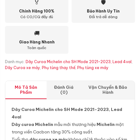
🏅
🛡
Chính Hãng 100%
Bảo Hành Uy Tín
Có CO/CQ đầy đủ
Đổi trả dễ dàng
🚚
Giao Hàng Nhanh
Toàn quốc
Danh mục:
Dây Curoa Michelin cho SH Mode 2021-2023, Lead 4val
,
Dây Curoa xe máy
,
Phụ tùng thay thế
,
Phụ tùng xe máy
Mô Tả Sản
Đánh Giá
Vận Chuyển & Bảo
Phẩm
(0)
Hành
Dây Curoa Michelin cho SH Mode 2021-2023, Lead
4val
Dây curoa Michelin
mẫu mới thương hiệu
Michelin
mặt
trong viền Cacbon tăng 30% công suất.
Tuổi thọ
dây curoa xe máy
không chỉ lệ thuộc vào số km,