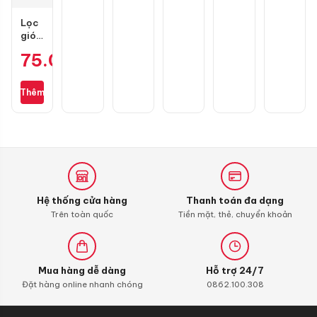
Lọc
gió
zin
75.000
₫
cho
Wave
S110,
Thêm
RSX
110,
Blade
110,
Alpha
110
(bình
xăng
Hệ thống cửa hàng
Thanh toán đa dạng
con)
Trên toàn quốc
Tiền mặt, thẻ, chuyển khoản
Mua hàng dễ dàng
Hỗ trợ 24/7
Đặt hàng online nhanh chóng
0862.100.308