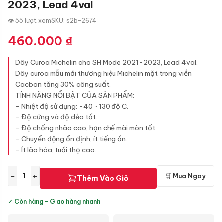
2023, Lead 4val
👁 55 lượt xem
SKU: s2b-2674
460.000
₫
Dây Curoa Michelin cho SH Mode 2021-2023, Lead 4val.
Dây curoa mẫu mới thương hiệu Michelin mặt trong viền
Cacbon tăng 30% công suất.
TÍNH NĂNG NỔI BẬT CỦA SẢN PHẨM:
- Nhiệt độ sử dụng: -40 ~ 130 độ C.
- Độ cứng và độ dẻo tốt.
- Độ chống nhão cao, hạn chế mài mòn tốt.
- Chuyển động ổn định, ít tiếng ồn.
- Ít lão hóa, tuổi thọ cao.
−
+
🛒 Mua Ngay
Thêm Vào Giỏ
✓ Còn hàng - Giao hàng nhanh