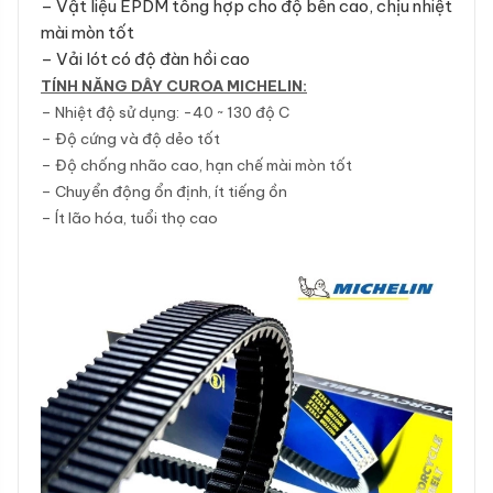
– Vật liệu EPDM tổng hợp cho độ bền cao, chịu nhiệt
mài mòn tốt
– Vải lót có độ đàn hồi cao
TÍNH NĂNG DÂY CUROA MICHELIN:
– Nhiệt độ sử dụng: -40 ~ 130 độ C
– Độ cứng và độ dẻo tốt
– Độ chống nhão cao, hạn chế mài mòn tốt
– Chuyển động ổn định, ít tiếng ồn
– Ít lão hóa, tuổi thọ cao