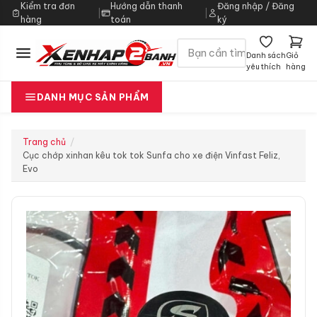
Kiểm tra đơn
Hướng dẫn thanh
Đăng nhập / Đăng
|
|
hàng
toán
ký
Danh sách
Giỏ
yêu thích
hàng
DANH MỤC SẢN PHẨM
Trang chủ
Cục chớp xinhan kêu tok tok Sunfa cho xe điện Vinfast Feliz,
Evo