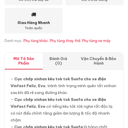
🚚
Giao Hàng Nhanh
Toàn quốc
Danh mục:
Phụ tùng khác
,
Phụ tùng thay thế
,
Phụ tùng xe máy
Mô Tả Sản
Đánh Giá
Vận Chuyển & Bảo
Phẩm
(0)
Hành
–
Cục chớp xinhan kêu tok tok Sunfa cho xe điện
Vinfast Feliz, Evo
, tránh tình trạng mình quên tắt xinhan
sau khi đã rẽ sang đường khác.
–
Cục chớp xinhan kêu tok tok Sunfa cho xe điện
Vinfast Feliz, Evo
có tiếng kêu tók tók nghe rất độc lạ,
có nút điều chỉnh tăng giảm âm lượng & tốc độ nhanh
chậm.
–
Cục chớp xinhan kêu tok tok Sunfa
là hàng chất