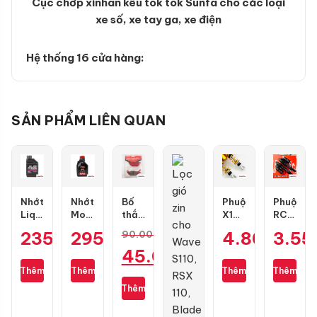
Cục chớp xinhan kêu tok tok Sunfa cho các loại
xe số, xe tay ga, xe điện
Hệ thống 16 cửa hàng:
SẢN PHẨM LIÊN QUAN
Nhớt
Nhớt
Bố
Phuộc
Phuộc
Liqui
Motul
thắng
X1R
RCB
Motorbike
7100
đĩa
X
Flow
235.000
295.000
₫
₫
4.800.00
3.55
90.000
₫
10W40
10W50
RCB
Pro
S
Giá
45.000
₫
Formula
4T
trước
bình
cho
0.8L
1L
1 pis
dầu
Air
gốc
Thêm
Thêm
Thêm
Thêm
Giá
cho
cho
Blade
là:
Thêm
Exciter
Air
hiện
90.000 ₫.
135
Blade
tại
4val