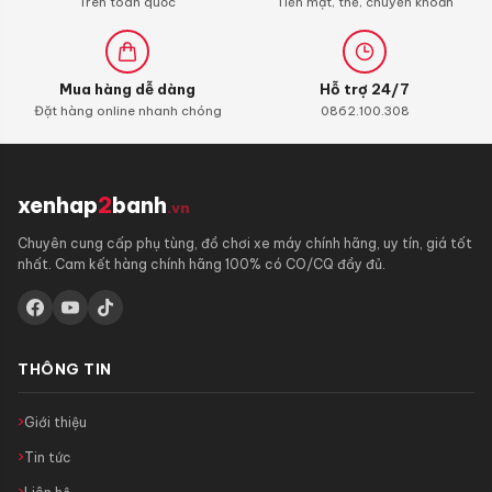
Trên toàn quốc
Tiền mặt, thẻ, chuyển khoản
Mua hàng dễ dàng
Hỗ trợ 24/7
Đặt hàng online nhanh chóng
0862.100.308
xenhap
2
banh
.vn
Chuyên cung cấp phụ tùng, đồ chơi xe máy chính hãng, uy tín, giá tốt
nhất. Cam kết hàng chính hãng 100% có CO/CQ đầy đủ.
THÔNG TIN
Giới thiệu
Tin tức