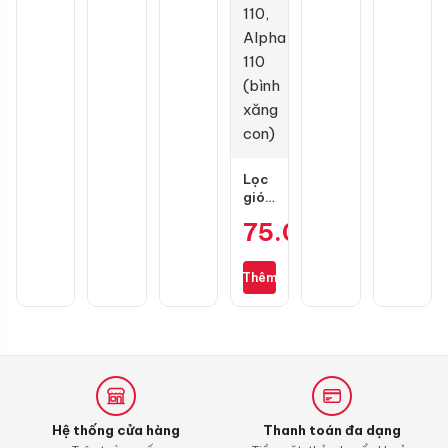
125-
là:
160
45.000 ₫.
chính
hãng
Lọc
gió
zin
75.000
₫
cho
Wave
S110,
Thêm
RSX
110,
Blade
110,
Alpha
110
(bình
xăng
Hệ thống cửa hàng
Thanh toán đa dạng
con)