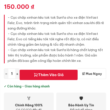
150.000
₫
- Cục chớp xinhan kêu tok tok Sunfa cho xe điện Vinfast
Feliz, Evo, tránh tình trạng mình quên tắt xinhan sau khi đã rẽ
sang đường khác.
- Cục chớp xinhan kêu tok tok Sunfa cho xe điện Vinfast
Feliz, Evo có tiếng kêu tók tók nghe rất độc lạ, có nút điều
chỉnh tăng giảm âm lượng & tốc độ nhanh chậm.
- Cục chớp xinhan kêu tok tok Sunfa là hàng chất lượng tốt
trên thị trường, sản phẩm được bảo hành 1 năm. Giá sản
phẩm đã bao gồm công lắp hoàn chỉnh lên xe.
−
+
🛒 Mua Ngay
Thêm Vào Giỏ
✓ Còn hàng - Giao hàng nhanh
🏅
🛡
Chính Hãng 100%
Bảo Hành Uy Tín
Có CO/CQ đầy đủ
Đổi trả dễ dàng