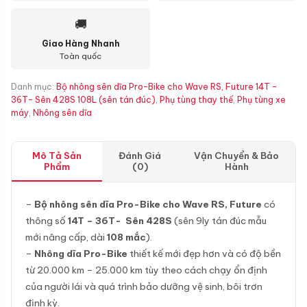
🚚
Giao Hàng Nhanh
Toàn quốc
Danh mục:
Bộ nhông sên dĩa Pro-Bike cho Wave RS, Future 14T -
36T- Sên 428S 108L (sên tán đúc)
,
Phụ tùng thay thế
,
Phụ tùng xe
máy
,
Nhông sên dĩa
Mô Tả Sản
Đánh Giá
Vận Chuyển & Bảo
Phẩm
(0)
Hành
–
Bộ nhông sên dĩa Pro-Bike cho Wave RS, Future
có
thông số
14T – 36T- Sên 428S
(sên 9ly tán đúc mẫu
mới nâng cấp, dài
108 mắc
).
–
Nhông dĩa Pro-Bike
thiết kế mới đẹp hơn và có độ bền
từ 20.000 km – 25.000 km tùy theo cách chạy ổn định
của người lái và quá trình bảo dưỡng vệ sinh, bôi trơn
định kỳ.