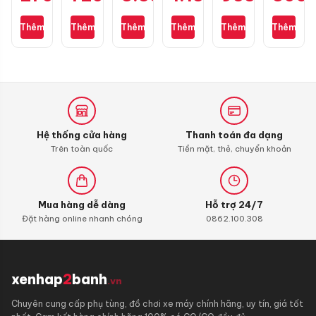
Scooter
100/90-
cho
Smart
size
Street
10W40
10
Air
130/70-
110/70-
4T
Thêm
Thêm
Thêm
Thêm
Thêm
Thêm
1L
Blade
13
17
10W40
1L
Hệ thống cửa hàng
Thanh toán đa dạng
Trên toàn quốc
Tiền mặt, thẻ, chuyển khoản
Mua hàng dễ dàng
Hỗ trợ 24/7
Đặt hàng online nhanh chóng
0862.100.308
xenhap
2
banh
.vn
Chuyên cung cấp phụ tùng, đồ chơi xe máy chính hãng, uy tín, giá tốt