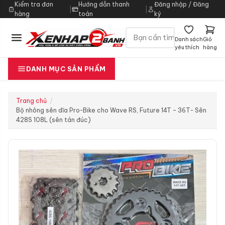
Kiểm tra đơn
Hướng dẫn thanh
Đăng nhập / Đăng
|
|
hàng
toán
ký
Danh sách
Giỏ
yêu thích
hàng
DANH MỤC SẢN PHẨM
Trang chủ
Bộ nhông sên dĩa Pro-Bike cho Wave RS, Future 14T – 36T- Sên
428S 108L (sên tán đúc)