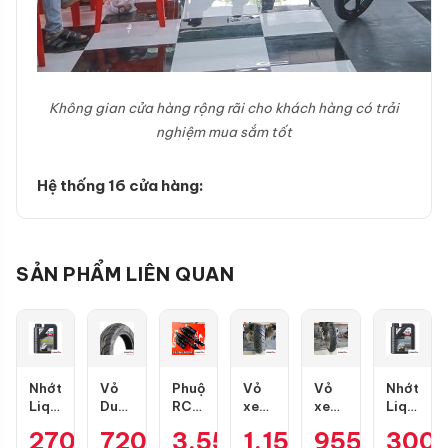
Không gian cửa hàng rộng rãi cho khách hàng có trải
nghiệm mua sắm tốt
Hệ thống 16 cửa hàng:
SẢN PHẨM LIÊN QUAN
Nhớt
Vỏ
Phuộc
Vỏ
Vỏ
Nhớt
Liqui
Dunlop
RCB
xe
xe
Liqui
Moly
D307
Flow
Dunlop
Dunlop
Moly
270.000
720.000
₫
3.550.000
₫
1.154.000
₫
955.000
₫
300
₫
Motorbike
size
S
Scoot
GT601
Motorbik