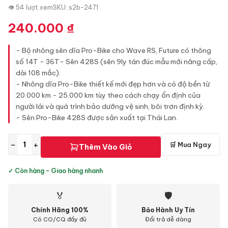
👁 54 lượt xem
SKU: s2b-2471
240.000
₫
- Bộ nhông sên dĩa Pro-Bike cho Wave RS, Future có thông
số 14T - 36T- Sên 428S (sên 9ly tán đúc mẫu mới nâng cấp,
dài 108 mắc).
- Nhông dĩa Pro-Bike thiết kế mới đẹp hơn và có độ bền từ
20.000 km - 25.000 km tùy theo cách chạy ổn định của
người lái và quá trình bảo dưỡng vệ sinh, bôi trơn định kỳ.
- Sên Pro-Bike 428S được sản xuất tại Thái Lan.
−
+
🛒 Mua Ngay
Thêm Vào Giỏ
✓ Còn hàng - Giao hàng nhanh
🏅
🛡
Chính Hãng 100%
Bảo Hành Uy Tín
Có CO/CQ đầy đủ
Đổi trả dễ dàng