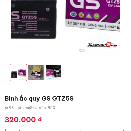
Bình ắc quy GS GTZ5S
👁 98 lượt xem
SKU: s2b-950
320.000
₫