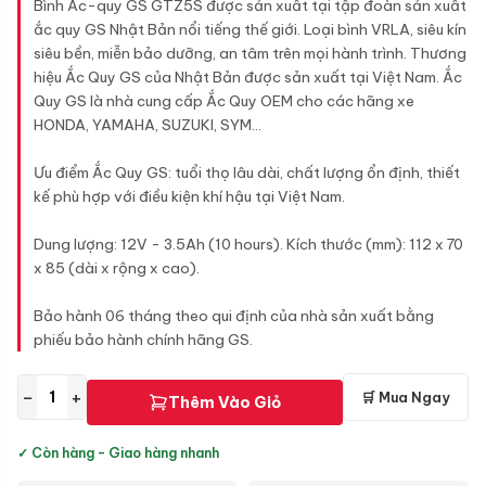
Bình Ắc-quy GS GTZ5S được sản xuất tại tập đoàn sản xuất
ắc quy GS Nhật Bản nổi tiếng thế giới. Loại bình VRLA, siêu kín
siêu bền, miễn bảo dưỡng, an tâm trên mọi hành trình. Thương
hiệu Ắc Quy GS của Nhật Bản được sản xuất tại Việt Nam. Ắc
Quy GS là nhà cung cấp Ắc Quy OEM cho các hãng xe
HONDA, YAMAHA, SUZUKI, SYM...
Ưu điểm Ắc Quy GS: tuổi thọ lâu dài, chất lượng ổn định, thiết
kế phù hợp với điều kiện khí hậu tại Việt Nam.
Dung lượng: 12V - 3.5Ah (10 hours). Kích thước (mm): 112 x 70
x 85 (dài x rộng x cao).
Bảo hành 06 tháng theo qui định của nhà sản xuất bằng
phiếu bảo hành chính hãng GS.
−
+
🛒 Mua Ngay
Thêm Vào Giỏ
✓ Còn hàng - Giao hàng nhanh