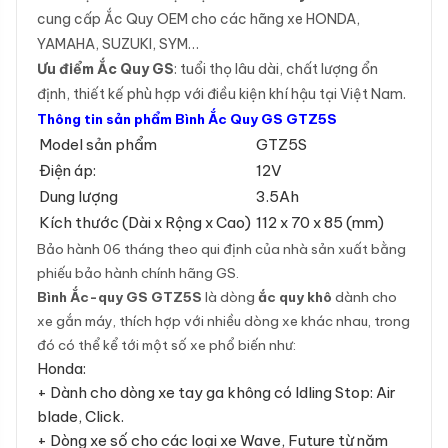
cung cấp Ắc Quy OEM cho các hãng xe HONDA,
YAMAHA, SUZUKI, SYM…
Ưu điểm Ắc Quy GS
: tuổi thọ lâu dài, chất lượng ổn
định, thiết kế phù hợp với điều kiện khí hậu tại Việt Nam.
Thông tin sản phẩm Bình Ắc Quy GS GTZ5S
Model sản phẩm
GTZ5S
Điện áp:
12V
Dung lượng
3.5Ah
Kích thước (Dài x Rộng x Cao)
112 x 70 x 85 (mm)
Bảo hành 06 tháng theo qui định của nhà sản xuất bằng
phiếu bảo hành chính hãng GS.
Bình Ắc-quy GS GTZ5S
là dòng
ắc quy khô
dành cho
xe gắn máy, thích hợp với nhiều dòng xe khác nhau, trong
đó có thể kể tới một số xe phổ biến như:
Honda:
+ Dành cho dòng xe tay ga không có Idling Stop: Air
blade, Click.
+ Dòng xe số cho các loại xe Wave, Future từ năm