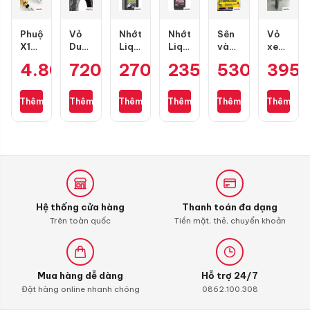
Phuộc
Vỏ
Nhớt
Nhớt
Sên
Vỏ
X1R
Dunlop
Liqui
Liqui
vàng
xe
X
D307
Moly
Motorbike
DID
Maxxis
4.800.000
720.000
₫
270.000
₫
235.000
₫
530.000
₫
395
₫
Pro
size
Motorbike
10W40
9 ly
70/90-
bình
100/90-
Scooter
Formula
428D
17
dầu
10
10W40
0.8L
(chính
gai
Thêm
Thêm
Thêm
Thêm
Thêm
Thêm
cho
1L
hãng)
kim
Air
130
cương
Blade
mắc
3D
4val
125-
160
chính
hãng
Hệ thống cửa hàng
Thanh toán đa dạng
Trên toàn quốc
Tiền mặt, thẻ, chuyển khoản
Mua hàng dễ dàng
Hỗ trợ 24/7
Đặt hàng online nhanh chóng
0862.100.308