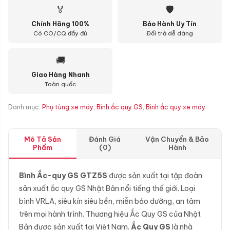
🏅
🛡
Chính Hãng 100%
Bảo Hành Uy Tín
Có CO/CQ đầy đủ
Đổi trả dễ dàng
🚚
Giao Hàng Nhanh
Toàn quốc
Danh mục:
Phụ tùng xe máy
,
Bình ắc quy GS
,
Bình ắc quy xe máy
Mô Tả Sản
Đánh Giá
Vận Chuyển & Bảo
Phẩm
(0)
Hành
Bình Ắc-quy GS GTZ5S
được sản xuất tại tập đoàn
sản xuất ắc quy GS Nhật Bản nổi tiếng thế giới. Loại
bình VRLA, siêu kín siêu bền, miễn bảo dưỡng, an tâm
trên mọi hành trình. Thương hiệu Ắc Quy GS của Nhật
Bản được sản xuất tại Việt Nam.
Ắc Quy GS
là nhà