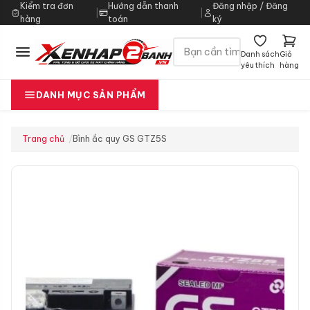
Kiểm tra đơn
Hướng dẫn thanh
Đăng nhập / Đăng
|
|
hàng
toán
ký
Danh sách
Giỏ
yêu thích
hàng
DANH MỤC SẢN PHẨM
Trang chủ
Bình ắc quy GS GTZ5S