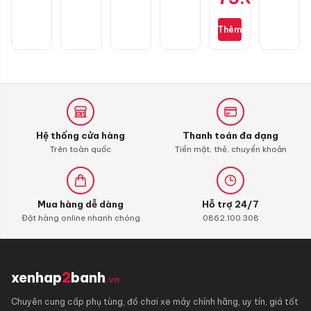
Wave
S110,
Thêm
RSX
110,
Blade
110,
Alpha
110
(bình
xăng
Hệ thống cửa hàng
Thanh toán đa dạng
con)
Trên toàn quốc
Tiền mặt, thẻ, chuyển khoản
Mua hàng dễ dàng
Hỗ trợ 24/7
Đặt hàng online nhanh chóng
0862.100.308
xenhap
2
banh
.vn
Chuyên cung cấp phụ tùng, đồ chơi xe máy chính hãng, uy tín, giá tốt