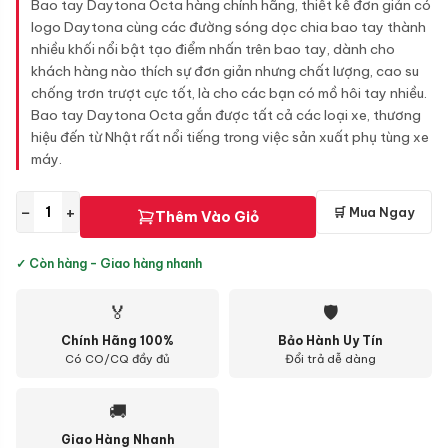
Bao tay Daytona Octa hàng chính hãng, thiết kế đơn giản có
logo Daytona cùng các đường sóng dọc chia bao tay thành
nhiều khối nổi bật tạo điểm nhấn trên bao tay, dành cho
khách hàng nào thích sự đơn giản nhưng chất lượng, cao su
chống trơn trượt cực tốt, là cho các bạn có mồ hôi tay nhiều.
Bao tay Daytona Octa gắn được tất cả các loại xe, thương
hiệu đến từ Nhật rất nổi tiếng trong việc sản xuất phụ tùng xe
máy.
−
+
🛒 Mua Ngay
Thêm Vào Giỏ
✓ Còn hàng - Giao hàng nhanh
🏅
🛡
Chính Hãng 100%
Bảo Hành Uy Tín
Có CO/CQ đầy đủ
Đổi trả dễ dàng
🚚
Giao Hàng Nhanh