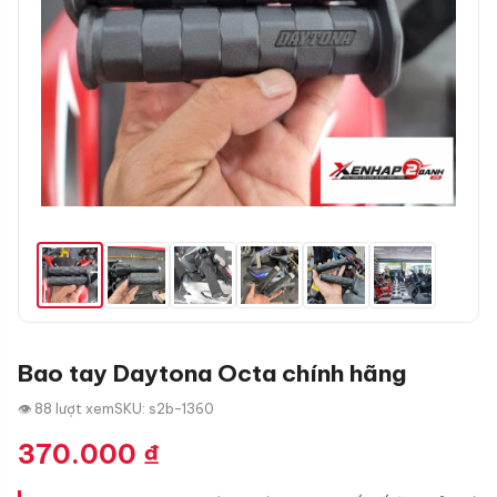
Bao tay Daytona Octa chính hãng
👁 88 lượt xem
SKU: s2b-1360
370.000
₫