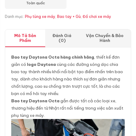
Toàn quốc
Danh mục:
Phụ tùng xe máy
,
Bao tay + Gù
,
Đồ chơi xe máy
Mô Tả Sản
Đánh Giá
Vận Chuyển & Bảo
Phẩm
(0)
Hành
Bao tay Daytona Octa hàng chính hãng
, thiết kế đơn
giản có
logo Daytona
cùng các đường sóng dọc chia
bao tay thành nhiều khối nổi bật tạo điểm nhấn trên bao
tay, dành cho khách hàng nào thích sự đơn giản nhưng
chất lượng, cao su chống trơn trượt cực tốt, là cho các
bạn có mồ hôi tay nhiều.
Bao tay Daytona Octa
gắn được tất cả các loại xe,
thương hiệu đến từ Nhật rất nổi tiếng trong việc sản xuất
phụ tùng xe máy.