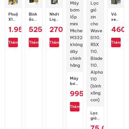
Phuộc
Bình
Nhớt
Vỏ
X1R
ắc
Liqui
xe
X03
quy
Moly
Maxxis
1.950.000
525.000
₫
270.000
₫
₫
460
bình
GS
Motorbike
80/90-
dầu
GT7A-
Scooter
17
cho
H
10W40
gai
Thêm
Thêm
Thêm
Thêm
Vario
1L
kim
125/150
cương
chính
3D
hãng
Máy
bơm
lốp
995.000
₫
mini
Michelin
M3325
Thêm
không
Lọc
dây
gió
chính
zin
hãng
75.000
₫
cho