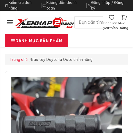
Kiểm tra đơn
Hướng dẫn thanh
Đăng nhập / Đăng
|
|
hàng
toán
ký
Danh sách
Giỏ
yêu thích
hàng
DANH MỤC SẢN PHẨM
Trang chủ
Bao tay Daytona Octa chính hãng